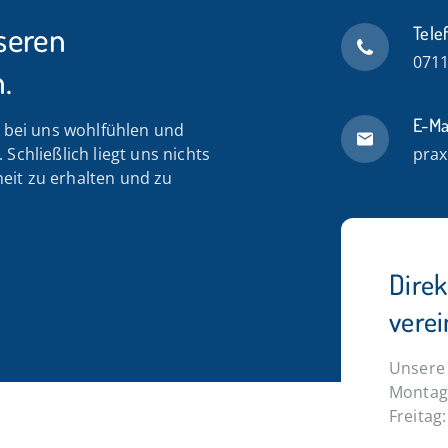
seren
Tele
0711
.
E-Ma
n bei uns wohlfühlen und
Schließlich liegt uns nichts
prax
eit zu erhalten und zu
Dire
vere
Unsere 
Montag 
Freitag