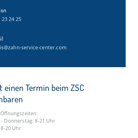
fon
 23 24 25
il
is@zahn-service-center.com
kt einen Termin beim ZSC
inbaren
Öffnungszeiten:
- Donnerstag: 8-21 Uhr
: 8-20 Uhr