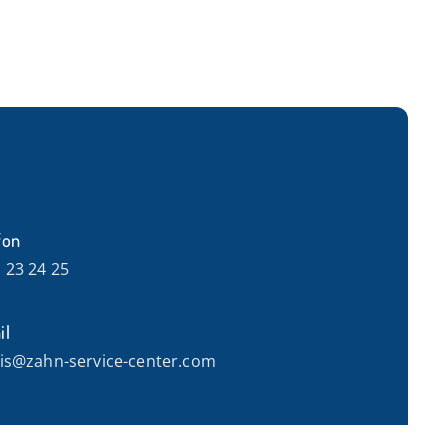
fon
 23 24 25
il
is@zahn-service-center.com