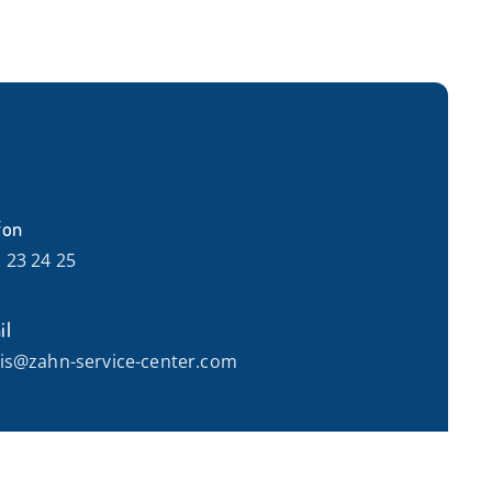
fon
 23 24 25
il
is@zahn-service-center.com