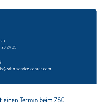
fon
 23 24 25
il
is@zahn-service-center.com
kt einen Termin beim ZSC