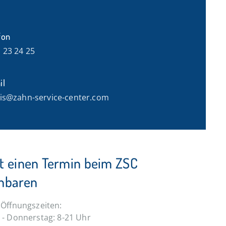
fon
 23 24 25
il
is@zahn-service-center.com
kt einen Termin beim ZSC
inbaren
Öffnungszeiten:
- Donnerstag: 8-21 Uhr