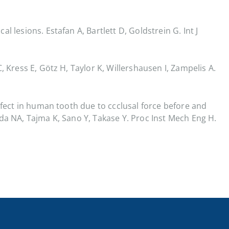
 lesions. Estafan A, Bartlett D, Goldstrein G. Int J
 Kress E, Götz H, Taylor K, Willershausen I, Zampelis A.
efect in human tooth due to ccclusal force before and
da NA, Tajma K, Sano Y, Takase Y. Proc Inst Mech Eng H.