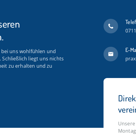
seren
Tele
0711
.
E-Ma
n bei uns wohlfühlen und
Schließlich liegt uns nichts
prax
eit zu erhalten und zu
Dire
vere
Unsere 
Montag 