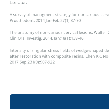
Literatur:
A survey of managment strategy for noncarious cervical
Prosthodont. 2014 Jan-Feb;27(1):87-90
The anatomy of non-carious cervical lesions. Walter C,
Clin Oral Investig. 2014, Jan;18(1):139-46
Intensity of singular stress fields of wedge-shaped d
after restoration with composite resins. Chen KK, No
2017 Sep;231(9):907-922