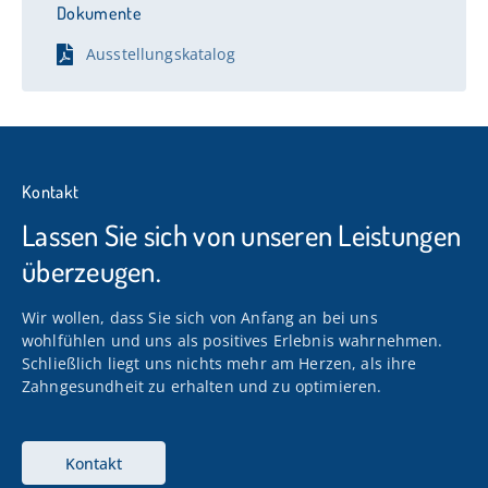
Dokumente
Berufliche Tätigkeit:
Ausstellungskatalog
1977-1994: Kunstmaler in verschiedenen
Werbeagenturen und Werkstätten in
Kasachstan
1994: Übersiedlung nach Deutschland
Kontakt
Lassen Sie sich von unseren Leistungen
Seit 1995: Mitglied des Stuttgarter
überzeugen.
Künstlerbundes
Wir wollen, dass Sie sich von Anfang an bei uns
Zahlreiche Ausstellungen in Deutschland,
wohlfühlen und uns als positives Erlebnis wahrnehmen.
Baden-Württemberg
Schließlich liegt uns nichts mehr am Herzen, als ihre
Zahngesundheit zu erhalten und zu optimieren.
Kontakt