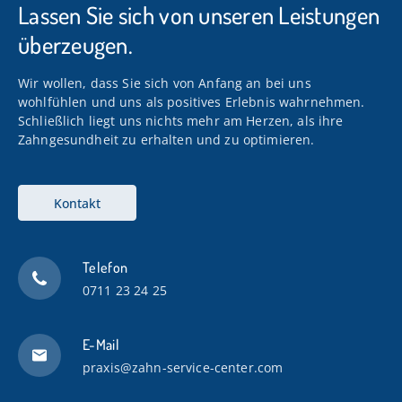
Ludwigsburg-Tamm
Lassen Sie sich von unseren Leistungen
überzeugen.
Verschiedene Einzel- und
Gruppenausstellungen, unter anderem
Wir wollen, dass Sie sich von Anfang an bei uns
- Schloss Urbach
wohlfühlen und uns als positives Erlebnis wahrnehmen.
Schließlich liegt uns nichts mehr am Herzen, als ihre
- Jesi - Italien
Zahngesundheit zu erhalten und zu optimieren.
- Atelier Luithardt - Korb
- Peterskirche - Vaihingen/Enz
- Galerie „Kunstvoll" - Ludwigsburg
Kontakt
- Kreishaus Ludwigsburg
- Landesmesse Stuttgart
- Galerie „En Beauregard" - Montreux
Telefon
0711 23 24 25
E-Mail
praxis@zahn-service-center.com