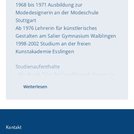
1968 bis 1971 Ausbildung zur
Modedesignerin an der Modeschule
Stuttgart
Ab 1976 Lehrerin für künstlerisches
Gestalten am Salier Gymnasium Waiblingen
1998-2002 Studium an der freien
Kunstakademie Esslingen
Studienaufenthalte
- Akademie Trier bei Joe Allan mit Kursen in
Acryl-Technik
Weiterlesen
- La Gomera bei Professor Frederick Bunsen
- Sommerakademie „Stift Geras" (Österreich)
bei Professor E. Wurm
Seit 2003 im Maikreis Ludwigsburg Matthias
Ruf
Kontakt
Seit 2004 Ateliergemeinschaft „ARTamm" in