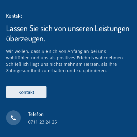
faszinierenden Material Ton beschäftigt
habe, Gebrauchsgegenstände fertigte, diese
Kontakt
bemalte und regelmäßig an
Kunsthandwerker-Märkten teilnahm
Lassen Sie sich von unseren Leistungen
2002 Umzug nach Höfingen, bei der
überzeugen.
Teilnahme am Kunstmarkt in Hörnstein`s
Höfle Kontakte zum Höfinger
Wir wollen, dass Sie sich von Anfang an bei uns
Künstlerstammtisch bekommen. Diese
wohlfühlen und uns als positives Erlebnis wahrnehmen.
Schließlich liegt uns nichts mehr am Herzen, als ihre
Gruppe hat mich künstlerisch neu inspiriert.
Zahngesundheit zu erhalten und zu optimieren.
So habe ich mich beispielsweise an
Spachteltechnik mit Gouache-Farben
gewagt, experimentiere mit Pastellkreide
Kontakt
und Acryl-Farben. Durch den
Künstlerstammtisch haben sich für mich
wertvolle Freundschaften entwickelt mit
Telefon
regelmäßigen Maltreffs.
0711 23 24 25
Seit 2004 belege ich Malkurse bei Susanne