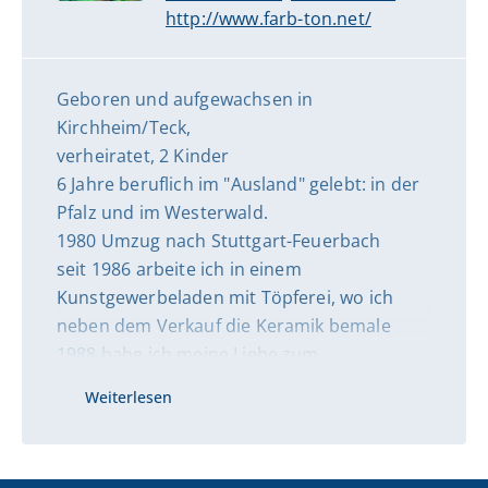
http://www.farb-ton.net/
Geboren und aufgewachsen in
Kirchheim/Teck,
verheiratet, 2 Kinder
6 Jahre beruflich im "Ausland" gelebt: in der
Pfalz und im Westerwald.
1980 Umzug nach Stuttgart-Feuerbach
seit 1986 arbeite ich in einem
Kunstgewerbeladen mit Töpferei, wo ich
neben dem Verkauf die Keramik bemale
1988 habe ich meine Liebe zum
Aquarellmalen entdeckt, Kurse an der VHS
Weiterlesen
in Gerlingen belegt und mit dieser Gruppe
Malreisen in die Toskana unternommen.
8 Jahre Malpause, in denen ich mich mit dem