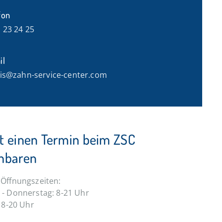
fon
 23 24 25
il
is@zahn-service-center.com
kt einen Termin beim ZSC
inbaren
Öffnungszeiten:
- Donnerstag: 8-21 Uhr
: 8-20 Uhr