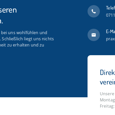
seren
Tele
0711
.
E-Ma
n bei uns wohlfühlen und
Schließlich liegt uns nichts
prax
eit zu erhalten und zu
Dire
vere
Unsere 
Montag 
Freitag